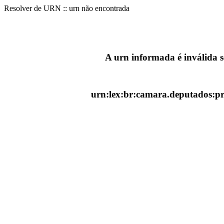
Resolver de URN :: urn não encontrada
A urn informada é inválida 
urn:lex:br:camara.deputados:pr