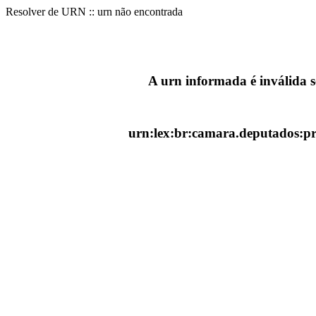
Resolver de URN :: urn não encontrada
A urn informada é inválida 
urn:lex:br:camara.deputados:pr