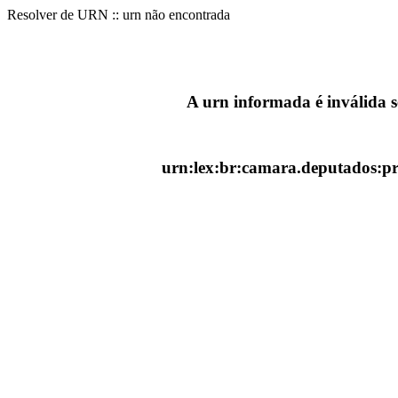
Resolver de URN :: urn não encontrada
A urn informada é inválida 
urn:lex:br:camara.deputados:pr