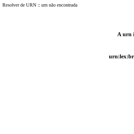
Resolver de URN :: urn não encontrada
A urn 
urn:lex:b