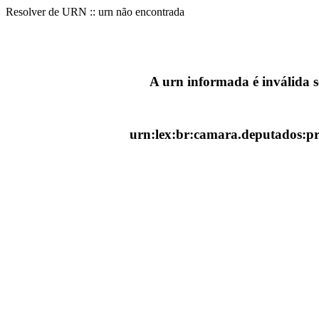
Resolver de URN :: urn não encontrada
A urn informada é inválida 
urn:lex:br:camara.deputados:pr